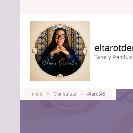
eltarotd
Tarot y Péndulo
Inicio
Consultas
#tarot45