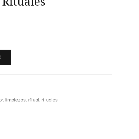
 Rituales
O
or
,
limpiezas
,
ritual
,
rituales