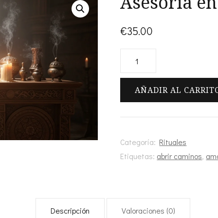
Asesoría en
€
35.00
Asesoría
en
Rituales
AÑADIR AL CARRIT
cantidad
Categoría:
Rituales
Etiquetas:
abrir caminos
,
am
Descripción
Valoraciones (0)