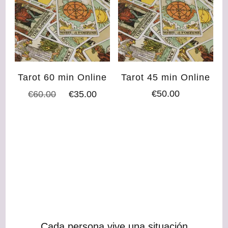
Tarot 60 min Online
Tarot 45 min Online
El
El
€
50.00
€
60.00
€
35.00
precio
precio
original
actual
era:
es:
€60.00.
€35.00.
Cada persona vive una situación