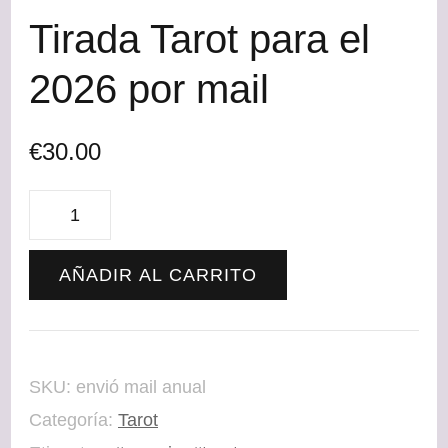
Tirada Tarot para el
2026 por mail
€
30.00
Tirada
Tarot
AÑADIR AL CARRITO
para
el
2026
SKU:
envió mail anual
por
Categoría:
Tarot
mail