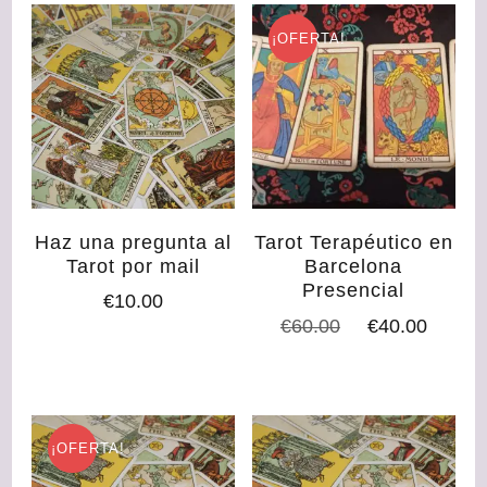
¡OFERTA!
Haz una pregunta al
Tarot Terapéutico en
Tarot por mail
Barcelona
Presencial
€
10.00
El
El
€
60.00
€
40.00
precio
preci
original
actua
era:
es:
€60.00.
€40.0
¡OFERTA!